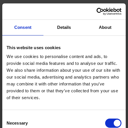
ope
Huvudmeny
Hem
/
Om Hontech
Consent
Details
About
Hening
Läppning
This website uses cookies
We use cookies to personalise content and ads, to
Om Hontech
Om Hontech
provide social media features and to analyse our traffic.
We also share information about your use of our site with
Kontakt
HonTech AB är Sunnens och Kemets exklusiva
our social media, advertising and analytics partners who
återförsäljare i Sverige. Till skillnad från många
may combine it with other information that you’ve
andra henings och läppnings fabrikat har vi
provided to them or that they’ve collected from your use
mångårig lokal kunskap om hening, läppning och
of their services.
processen kring detta.
Har du frågor om hening eller vill diskutera hening
Consent
så ser vi fram emot att ni kontaktar oss.
Necessary
Selection