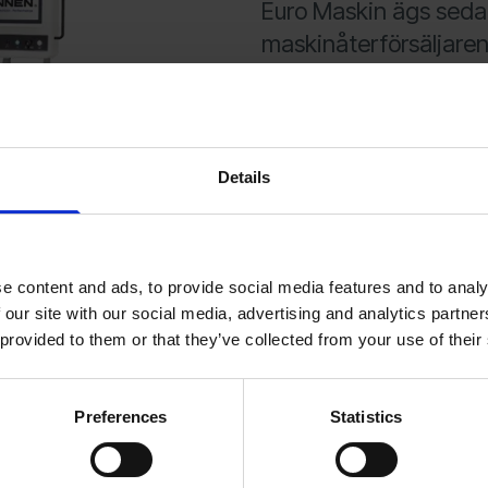
Euro Maskin ägs seda
maskinåterförsäljare
”Euro Maskin har unde
position på den sven
inriktning mot industr
Genom förvärvet av H
Details
erbjudande med värld
läppning vilket känns 
ansvarig för Stenber
e content and ads, to provide social media features and to analy
HonTech kommer även 
 our site with our social media, advertising and analytics partn
självständigt bolag 
 provided to them or that they’ve collected from your use of their
Stenbergs.
För mer information k
Preferences
Statistics
HonTech AB
Andreas Isaksson