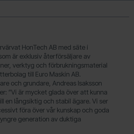
örvärvat HonTech AB med säte i
om är exklusiv återförsäljare av
er, verktyg och förbrukningsmaterial
otterbolag till Euro Maskin AB.
gare och grundare, Andreas Isaksson
er: ”Vi är mycket glada över att kunna
l en långsiktig och stabil ägare. Vi ser
essivt föra över vår kunskap och goda
en yngre generation av duktiga