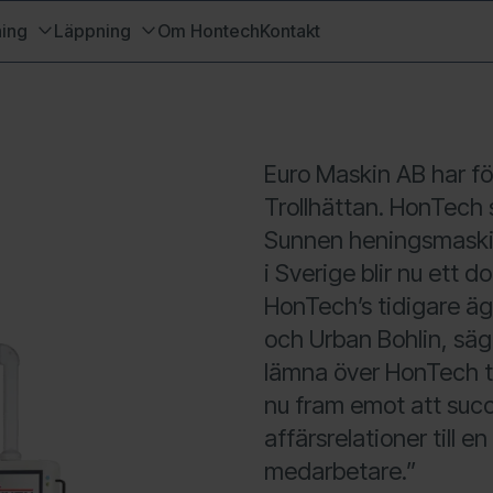
ing
Läppning
Om Hontech
Kontakt
Euro Maskin AB har f
Trollhättan. HonTech s
Sunnen heningsmaskin
i Sverige blir nu ett d
HonTech’s tidigare ä
och Urban Bohlin, säg
lämna över HonTech til
nu fram emot att succ
affärsrelationer till 
medarbetare.”