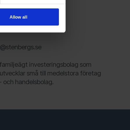
sson@hontech.se
Allow all
rg@stenbergs.se
 familjeägt investeringsbolag som
 utvecklar små till medelstora företag
- och handelsbolag.