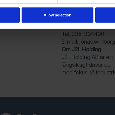
Tel: 070-634 45 88
E-mail: andreas.isak
Allow selection
Euro Maskin AB
Jonas Wihlborg
Tel. 036-304400
E-mail: jonas.wihlbo
Om J2L Holding
J2L Holding AB är ett
långsiktigt driver och
med fokus på industri